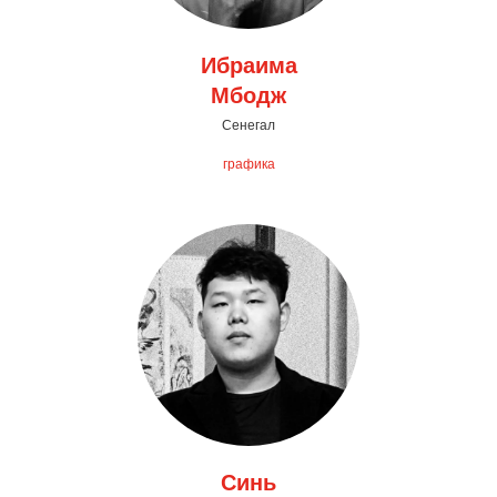
Ибраима
Мбодж
Сенегал
графика
Синь