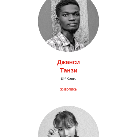
Джанси
Танзи
ДР Конго
живопись