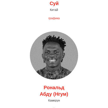
Суй
Китай
графика
Рональд
Абду (Нгум)
Камерун