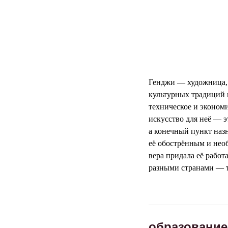
Генджи — художница, 
культурных традиций 
техническое и экономи
искусство для неё — э
а конечный пункт наз
её обострённым и не
вера придала её рабо
разными странами — т
образование